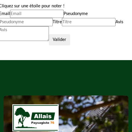
Cliquez sur une étoile pour noter !
Email
Pseudonyme
Titre
Avis